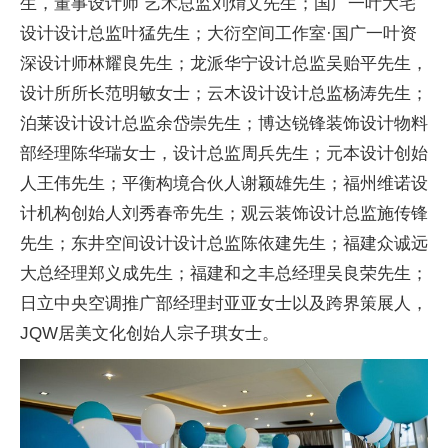
生，董事设计师 艺术
总监刘焴文先生；国广一叶大宅
设计设计
总监叶猛先生；大衍空间工作室·国广一叶资
深设计师林耀良先生；龙派华宁设计
总监吴贻
平先生，
设计所
所长范明敏女士；云木设计设计
总监杨涛先生；
泊莱设计设计
总监余岱崇先生；博达锐锋装饰设计物料
部经理陈华瑞女士，设计
总监周兵先生；元本设计创始
人王伟先生；
平衡构境合伙人谢颖雄先生；福州维诺设
计机构创始人刘秀春帝先生；观云装饰设计
总监施传锋
先生；东井空间设计设计
总监陈依建先生；福建众诚远
大
总经理郑义成先生；福建和之丰
总经理吴良荣先生；
日立
中央空调推广部经理封亚亚女士以及跨界策展人，
JQW居美文化创始人宗子琪女士。