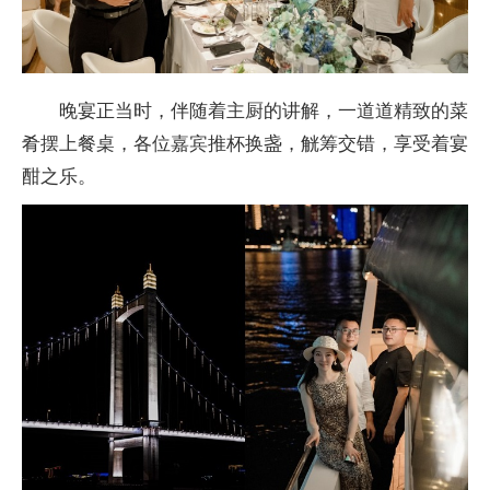
晚宴正当时，伴随着主厨的讲解，一道道精致的菜
肴摆上餐桌，各位嘉宾推杯换盏，觥筹交错，享受着宴
酣之乐。