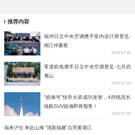
推荐内容
福州日立中央空调携手室内设计师昱见·
闽江仲夏夜
2023-07-26
零度机电携手日立中央空调昱见·七月武
夷山
2023-07-24
“皓瀚号”快舟火箭成功发射，4挡电混长
续航SUV皓瀚即将预售！
2023-07-20
福来沪往 奔赴山海 “清新福建”点亮黄浦江