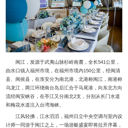
闽江，发源于武夷山脉杉岭南麓，全长541公里，
由水口镇入福州市境，在福州市境内150公里，经闽清
县、闽侯县，在淮安分为南北港，北港称闽江，南港称
乌龙江，两江环绕南
台岛后汇合于马尾港，向东北方向
流经闽安峡谷，在亭江又分南北2支，分别从长门水道
和梅花水道注入
台湾海峡。
江风轻拂，江水滔滔，福州日立
中央空调与室内设
计师一同游于闽江之上，一场游艇盛宴即将拉开序幕，