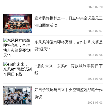
2023-07-20
壹木装饰携和之丰，日立中央空调昱见三
清山团建活动
2023-07-07
东风风神皓瀚即将亮相，合作快舟火箭是
要“逆天”？
2023-07-06
e启向未来，东风eπ 两款试制车同日下
线
2023-07-06
好日子装饰与日立中央空调签署战略合作
协议
2023-07-03