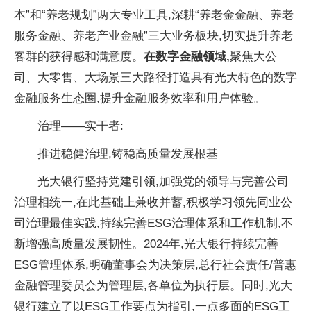
本”和“养老规划”两大专业工具,深耕“
养老金
金融、养老
服务
金融、养老产业
金融”三大业务板块,切实提升养老
客群的获得感和满意度。
在数字
金融领域,
聚焦大公
司、大零售、大场景三大路径打造具有光大特色的数字
金融服务生态圈,提升
金融服务效率和用户体验。
治理——实干者:
推进稳健治理,铸稳高质量发展根基
光大银行坚持党建引领,加强党的
领导与完善公司
治理相统一,在此基础上兼收并蓄,积极学
习领先同业公
司治理最佳实践,持续完善ESG治理体系和工作机制,不
断增强高质量发展韧
性。2024年,光大银行持续完善
ESG管理体系,明确董事会为决策层,
总行社会责任/普惠
金融管理
委员会为管理层,各单位为执行层。同时,光大
银行建立了以ESG工作要点为指引,一点多面的ESG工