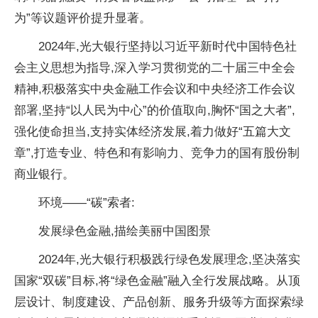
为”等议题评价提升显著。
2024年,光大银行坚持以
习
近
平
新时代
中国特色
社
会主义思想为指导,深入学
习
贯彻
党的
二十届三中全会
精神,积极
落实
中央
金融工作会议和
中央经济工作会议
部署,坚持“以
人民为中心”的价值取向,胸怀“国之大者”,
强化
使命担当,支持实体经济发展,着力做好“五篇大文
章”,打造专业、特色和有影响力、竞争力的国有股份制
商业银行。
环境——“碳”索者:
发展绿色
金融,描绘美丽
中国图景
2024年,光大银行积极践行绿色发展理念,坚决
落实
国家“双碳”目标,将“绿色
金融”融入全行发展战略。从顶
层设计、制度建设、产品创新、服务升级等方面探索绿