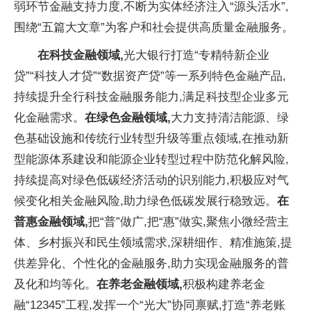
弱环节
金融支持力度,不断为实体经济注入“源头活水”,
围绕“五篇大文章”为客户和社会提供高质量
金融服务。
在
科技
金融领域,
光大银行打造“专精特新企业
贷”“科技人才贷”“数据资产贷”等一系列特色
金融产品,
持续提升全行科技
金融服务能力,满足科技型企业多元
化
金融需求。
在绿色
金融领域,
大力支持清洁能源、绿
色基础设施和传统行业转型升级等重点领域,在推动新
型能源体系建设和能源企业转型过程中防范化解风险,
持续提高对绿色低碳经济活动的识别能力,积极应对气
候变化相关
金融风险,助力绿色低碳发展行稳致远。
在
普惠
金融领域,
把“普”做广,把“惠”做实,聚焦小
微
经营主
体、
乡村振兴和民生领域需求,深耕细作、精准施策,提
供差异化、个
性化的
金融服务,助力实现
金融服务的普
及化和均等化。
在
养老金融领域,
积极构建
养老金
融“12345”工程,发挥一个“光大”协同禀赋,打造“养老账