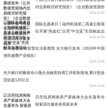
内交易模式研究报告》《企业数据资源价
2024-12-09
值与收益实现研究报告》及企业数据资产
估值工具等重要成果
国际志愿者日丨福州机场第二高速公路项
目开展“热血红”点亮“中交蓝”无偿献血志
2024-12-09
愿活动
数字缴费描绘智慧生活新图景 光大银行发布《2024年中国
便民缴费产业报告》
2024-12-06
光大银行积极推动小微企业融资协调工作机制落地 累计投放
贷款超120亿元
2024-12-06
贝壳找房闽南房产新媒体大会在厦举办
探索居住服务体系新未来