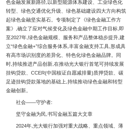
色
金融发展新路径,以新型能源体系建设、工业绿色化
转型、绿色交通优化升级、绿色基础建设四大方向构筑
起绿色
金融坚实基石。专项制定了《绿色
金融工作方
案》,确立了应对气候变化及绿色
金融中期工作目标,即
至2027年,绿色
金融规模、服务和产品整体稳步提升,建
立“绿色
金融+”综合服务体系,丰富
金融支持工具,形成具
有高市场识别度的差异化、特色化绿色
金融品牌。同
时,持续推进产品创新,在推动光大银行首笔可持续发展
挂钩贷款、CCER(
中国核证自愿减排量)质押贷款、碳
足迹挂钩贷款落地的基础上,持续推动绿色
金融和转型
金融创新。
社会——守护者:
坚守
金融为民,书写
金融五篇大文章
2024年,光大银行加强对重大战略、重点领域、薄