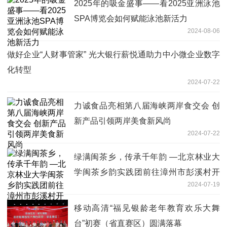
2025年的吸金盛事——看2025亚洲泳池
SPA博览会如何赋能泳池新活力
2024-08-06
做好企业“人财事管家” 光大银行薪悦通助力中小微企业数字
化转型
2024-07-22
力诚食品亮相第八届海峡两岸食交会 创
新产品引领两岸美食新风尚
2024-07-22
绿满闽茶乡，传承千年韵 —北京林业大
学闽茶乡韵实践团前往漳州市彭溪村开
2024-07-19
展“三下乡”实践活动
移动高清“福见银龄老年教育欢乐大舞
台”初赛（省直赛区）圆满落幕