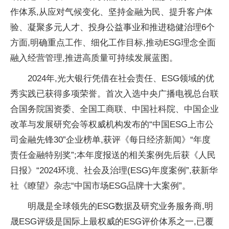
作体系,从应对气候变化、坚持
金融为民、提升客户体
验、凝聚多元人才、投身公益事业和推进稳健治理6个
方面,明确重点工作、细化工作目标,推动ESG理念全面
融入经营管理,推进高质量可持续发展蓝图。
2024年,光大银行凭借在社会责任、ESG领域的优
秀实践已获得多项荣誉。首次入选
中央广播电视
总
台
联
合国务院国资委、全国工商联、
中国社科院、
中国企业
改革与发展研究会等权威机构发布的“
中国ESG上市公
司
金融先锋30”企业榜单,获评《每日经济新闻》“年度
责任
金融特别奖”;本年度报送的相关案例先后获《
人民
日报》“2024环境、社会及治理(ESG)年度案例”,获新华
社《瞭望》杂志“
中国市场ESG品牌十大案例”。
明晟是全球领先的ESG数据及研究业务服务商,明
晟ESG评级是国际上最权威的ESG评价体系之一,已覆