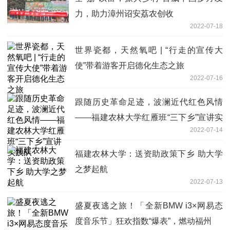
力，助力漳州诏安荔农创收
2022-07-18
世界瓷都，天然氧吧 | “行走的宣传大
使”带着游客开启德化生态之旅
2022-07-16
跟随历史革命足迹，波澜近代红色风情
——福建农林大学红雁班“三下乡”宣讲实
2022-07-14
践队
福建农林大学：送资助政策下乡 助大学
之梦起航
2022-07-13
盛夏夜逃之旅！「全新BMW i3×网易态
度音乐节」狂欢指数“爆表”，燃动福州