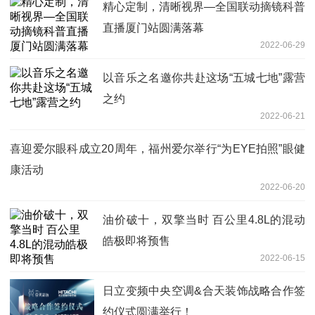
精心定制，清晰视界—全国联动摘镜科普
直播厦门站圆满落幕
2022-06-29
以音乐之名邀你共赴这场“五城七地”露营
之约
2022-06-21
喜迎爱尔眼科成立20周年，福州爱尔举行“为EYE拍照”眼健
康活动
2022-06-20
油价破十，双擎当时 百公里4.8L的混动
皓极即将预售
2022-06-15
日立变频中央空调&合天装饰战略合作签
约仪式圆满举行！