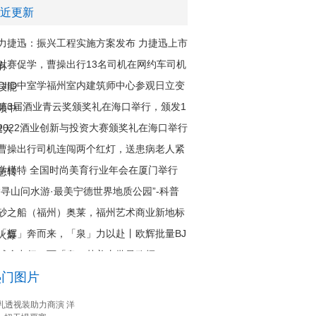
近更新
力捷迅：振兴工程实施方案发布 力捷迅上市
以赛促学，曹操出行13名司机在网约车司机
有
CIID中室学福州室内建筑师中心参观日立变
技能
第3届酒业青云奖颁奖礼在海口举行，颁发1
频中
2022酒业创新与投资大赛颁奖礼在海口举行
2大
曹操出行司机连闯两个红灯，送患病老人紧
学模特 全国时尚美育行业年会在厦门举行
急转
“寻山问水游·最美宁德世界地质公园”-科普
砂之船（福州）奥莱，福州艺术商业新地标
「辉」奔而来，「泉」力以赴丨欧辉批量BJ
火爆
城乡出行，两「泉」其美丨批量欧辉BJ665
6816
热门图片
感冒流感新冠三重风险，家庭常备药怎么选
0纯电
连花清瘟、连花清咳双双列入福州新冠肺炎