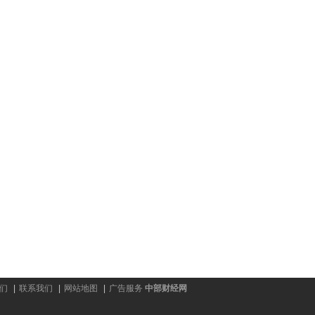
推动数字时代标准化，破局智慧物流全新商
“榕”汇力量，“宿”战“宿”决！ 福州铁
流体
们
|
联系我们
|
网站地图
|
广告服务
中部财经网