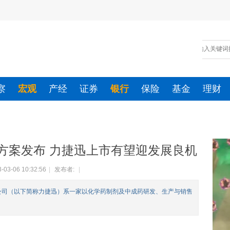
察
宏观
产经
证券
银行
保险
基金
理财
方案发布 力捷迅上市有望迎发展良机
-03-06 10:32:56
|
发布者:
|
公司（以下简称力捷迅）系一家以化学药制剂及中成药研发、生产与销售