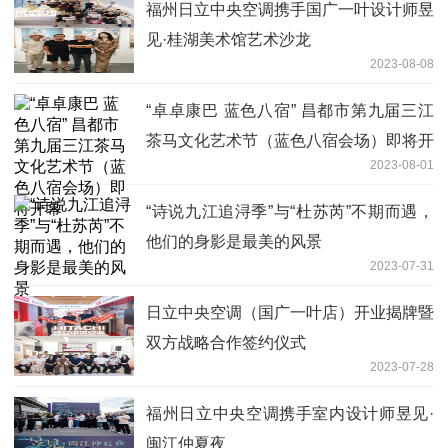
福州日立中央空调携手国广一叶设计师昱
见·桂湖美术馆艺术沙龙
2023-08-08
“卓卓康巴 蓝色八宿” 昌都市第九届三江
茶马文化艺术节（蓝色八宿会场）即将开
2023-08-01
幕
“诗说九江追浔季”与“杜苏芮”不期而遇，
他们的身影是最美的风景
2023-07-31
日立中央空调（国广一叶店）开业揭牌暨
双方战略合作签约仪式
2023-07-28
福州日立中央空调携手室内设计师昱见·
闽江仲夏夜