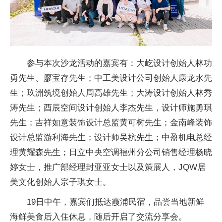
参与本次沙龙活动的嘉宾有：大屹设计创始人林功
勇先生、廖宝存先生；中工美设计公司创始人康龙水先
生；玖洲筑境创始人周高雄先生；大涛设计创始人林秀
涛先生；酉辰空间设计创始人李杰先生，设计师施勇琪
先生；吉祥如意装饰设计
总监黄可树先生；金南峰装饰
设计
总监游利海先生；设计师吴杭先生；中盈机电
总经
理黄耀森先生；日立
中央空调福州分公司销售经理杨晓
婷女士，推广部经理封亚亚女士以及策展人，JQW居
美文化创始人宗子琪女士。
19日中午，嘉宾们抵达霞浦民宿，品尝当地新鲜
海鲜美食后入住休息，随后开启了交流分享会。