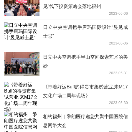
见”线下投资策略会落地福州
2023-06-06
日立中央空调携手唐玛国际设计“昱见威
士忌”
2023-06-06
日立中央空调携手半山空间探索艺术的美
妙
2023-05-31
《带着好运Buff的得贵市集试营业,来M17
文化广场二周年现场》
2023-05-30
相约福州｜擎朗医疗邀您共聚中国医院信
息网络大会