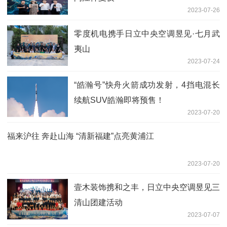
2023-07-26
零度机电携手日立中央空调昱见·七月武
夷山
2023-07-24
“皓瀚号”快舟火箭成功发射，4挡电混长
续航SUV皓瀚即将预售！
2023-07-20
福来沪往 奔赴山海 “清新福建”点亮黄浦江
2023-07-20
壹木装饰携和之丰，日立中央空调昱见三
清山团建活动
2023-07-07