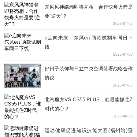
东风风神皓瀚即将亮相，合作快舟火箭是
要“逆天”？
2023-07-06
e启向未来，东风eπ 两款试制车同日下
线
2023-07-06
好日子装饰与日立中央空调签署战略合作
协议
2023-07-03
北汽魔方VS CS55 PLUS，谁最能抓住Z
时代的心？
2023-06-30
运动健康促进知识技能大赛(福州站)暨